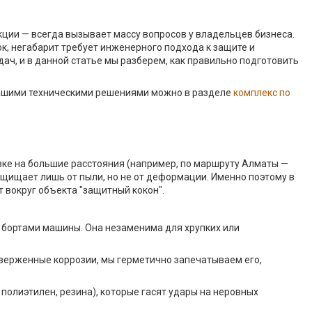
ции — всегда вызывает массу вопросов у владельцев бизнеса.
ок, негабарит требует инженерного подхода к защите и
ач, и в данной статье мы разберем, как правильно подготовить
 нашими техническими решениями можно в разделе
комплекс по
зке на большие расстояния (например, по маршруту Алматы —
щищает лишь от пыли, но не от деформации. Именно поэтому в
т вокруг объекта "защитный кокон".
и бортами машины. Она незаменима для хрупких или
верженные коррозии, мы герметично запечатываем его,
лиэтилен, резина), которые гасят удары на неровных