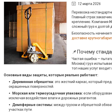
12 марта 2026
Перевозка нестандартн
Главный страх заказчик
креплению. Компания
H
сложный груз к долгой 
Безопасность начинаетс
доставке крупногабари
📌Почему станда
Частая ошибка — пытать
Москва) груз испытыва
топ наших услуг входи
Основные виды защиты, которые реально работают:
Деревянная обрешетка:
это жесткий каркас, который пре
окрашенных поверхностей.
Морская или термоусадочная упаковка:
если оборудован
исключая воздействие влаги и дорожных реагентов.
Демпферные системы:
между грузом и обрешеткой обяза
участках пути.