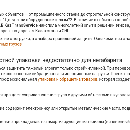
ых объектов — от промышленного станка до строительной конструк
а: "Доедет ли оборудование целым?2. В отличие от обычных короб
.B KazTransService
накопила многолетний опыт в решении этих зад
дороге по дорогам Казахстана и СНГ.
я не с погрузки, а с выбора правильной защиты. Ознакомиться с
тных грузов
.
ртной упаковки недостаточно для негабарита
ся защитить тяжелый агрегат только стрейч-пленкой. При перево
ет колоссальные вибрационные и инерционные нагрузки. Пленка за
т профессиональная
упаковка и обрешетка товаров
, которая создае
дотвращает соприкосновение груза с другими объектами в кузове 
ие содержит электронику или открытые металлические части, под
тельно прокладываются амортизирующие материалы (вспененный по