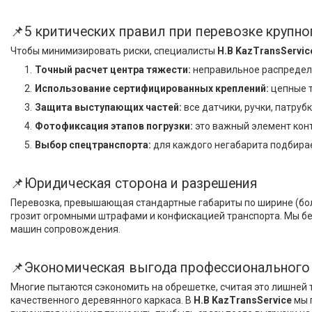
📌5 критических правил при перевозке крупно
Чтобы минимизировать риски, специалисты
H.B KazTransServic
Точный расчет центра тяжести:
неправильное распределе
Использование сертифицированных креплений:
цепные т
Защита выступающих частей:
все датчики, ручки, патру
Фотофиксация этапов погрузки:
это важный элемент конт
Выбор спецтранспорта:
для каждого негабарита подбирае
📌Юридическая сторона и разрешения
Перевозка, превышающая стандартные габариты по ширине (боле
грозит огромными штрафами и конфискацией транспорта. Мы бе
машин сопровождения.
📌Экономическая выгода профессионального
Многие пытаются сэкономить на обрешетке, считая это лишней
качественного деревянного каркаса. В
H.B KazTransService
мы 