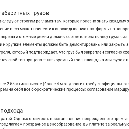
габаритных грузов
e
следуют строгим регламентам, которые полезно знать каждому з
ние веса может привести к опрокидыванию платформы на поворот
алрепы и стяжные ремни должны соответствовать весу груза с за
бки и хрупкие элементы должны быть демонтированы или закрыты 
роля, который подтверждает, что груз был закреплен согласно сх
тся свой тип прицепа — низкорамный трал, площадка или фура с 
е 2.55 м) или высоте (более 4 м от дороги), требует официально
рем на себя все бюрократические процессы: согласование маршр
 подхода
 тратой. Однако стоимость восстановления поврежденного промыш
предлагаем прозрачное ценообразование: вы платите за реальную 