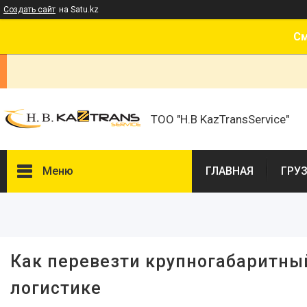
Создать сайт
на Satu.kz
См
ТОО "H.B KazTransService"
Меню
ГЛАВНАЯ
ГРУ
Наши предложения
Фотогалерея
Отзывы
Как перевезти крупногабаритный
О нас
логистике
Новости