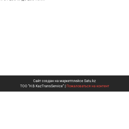
Сайт создан на маркетплейсе
Satu.kz
ТОО "H.B KazTransService" |
Пожаловаться на контент