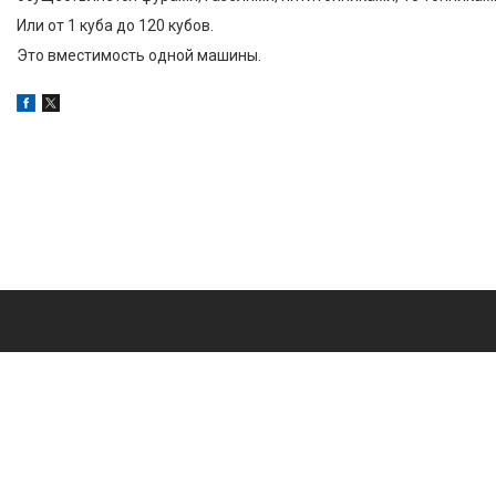
Наши предложения
Или от 1 куба до 120 кубов.
Фотогалерея
Это вместимость одной машины.
Отзывы
О нас
Новости