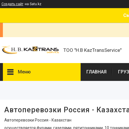
Создать сайт
на Satu.kz
См
ТОО "H.B KazTransService"
Меню
ГЛАВНАЯ
ГРУ
Фильтры
Цена
Автоперевозки Россия - Казахст
Автоперевозки Россия - Казахстан
осуществляется фурами, газелями, пятитонниками, 10 тонниками.